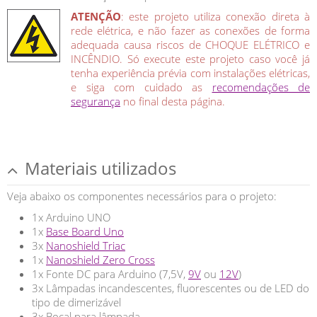
ATENÇÃO
: este projeto utiliza conexão direta à
rede elétrica, e não fazer as conexões de forma
adequada causa riscos de CHOQUE ELÉTRICO e
INCÊNDIO. Só execute este projeto caso você já
tenha experiência prévia com instalações elétricas,
e siga com cuidado as
recomendações de
segurança
no final desta página.
Materiais utilizados
Veja abaixo os componentes necessários para o projeto:
1x Arduino UNO
1x
Base Board Uno
3x
Nanoshield Triac
1x
Nanoshield Zero Cross
1x Fonte DC para Arduino (7,5V,
9V
ou
12V
)
3x Lâmpadas incandescentes, fluorescentes ou de LED do
tipo de dimerizável
3x Bocal para lâmpada