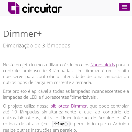
Produtos
Dimmer+
Projetos
Dimerização de 3 lâmpadas
Tutoriais
Nanoshields
Neste projeto iremos utilizar o Arduino e os
Nanoshields
para o
controle luminoso de 3 lâmpadas. Um dimmer é um circuito
que serve para controlar a intensidade de uma lâmpada ou
Comprar
outros tipos de carga em corrente alternada.
Este projeto é aplicável a todas as lâmpadas incandescentes e a
lâmpadas de LED e fluorescentes "dimerizáveis".
O projeto utiliza nossa
biblioteca Dimmer
, que pode controlar
até 10 lâmpadas simultaneamente e que, ao contrário de
outras bibliotecas, utiliza o Timer interno do Arduino e não
rotinas de atraso (ex.:
), permitindo que o Arduino
delay()
realize outras instruções em paralelo.