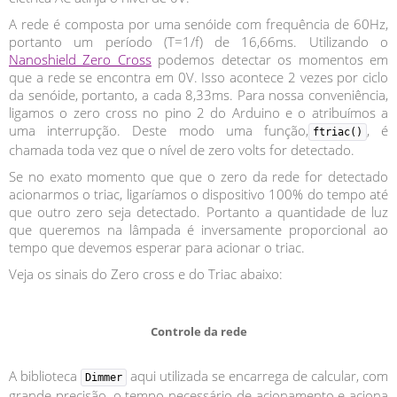
A rede é composta por uma senóide com frequência de 60Hz,
portanto um período (T=1/f) de 16,66ms. Utilizando o
Nanoshield Zero Cross
podemos detectar os momentos em
que a rede se encontra em 0V. Isso acontece 2 vezes por ciclo
da senóide, portanto, a cada 8,33ms. Para nossa conveniência,
ligamos o zero cross no pino 2 do Arduino e o atribuímos a
uma interrupção. Deste modo uma função,
, é
ftriac()
chamada toda vez que o nível de zero volts for detectado.
Se no exato momento que que o zero da rede for detectado
acionarmos o triac, ligaríamos o dispositivo 100% do tempo até
que outro zero seja detectado. Portanto a quantidade de luz
que queremos na lâmpada é inversamente proporcional ao
tempo que devemos esperar para acionar o triac.
Veja os sinais do Zero cross e do Triac abaixo:
Controle da rede
A biblioteca
aqui utilizada se encarrega de calcular, com
Dimmer
grande precisão, o tempo necessário de acionamento e aciona