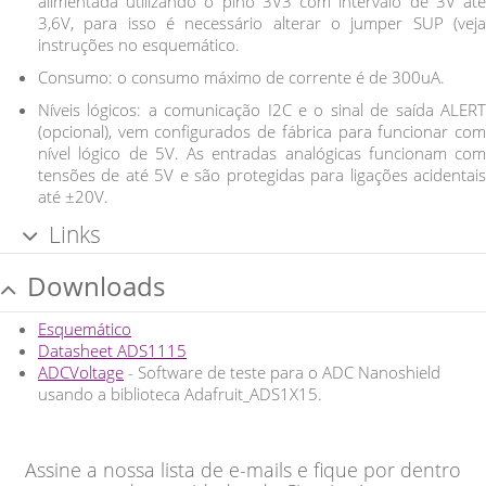
alimentada utilizando o pino 3V3 com intervalo de 3V até
3,6V, para isso é necessário alterar o jumper SUP (veja
instruções no esquemático.
Consumo: o consumo máximo de corrente é de 300uA.
Níveis lógicos: a comunicação I2C e o sinal de saída ALERT
(opcional), vem configurados de fábrica para funcionar com
nível lógico de 5V. As entradas analógicas funcionam com
tensões de até 5V e são protegidas para ligações acidentais
até ±20V.
Links
Biblioteca ADS1115
- Biblioteca Arduino compatível com o
Downloads
Nanoshield ADC.
Esquemático
Datasheet ADS1115
ADCVoltage
- Software de teste para o ADC Nanoshield
usando a biblioteca Adafruit_ADS1X15.
Assine a nossa lista de e-mails e fique por dentro