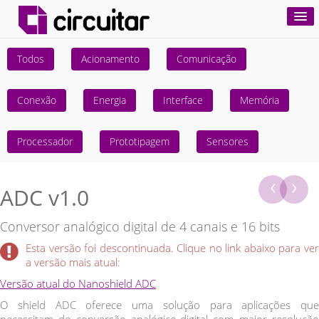
Todos
Acionamento
Comunicação
Produtos
Projetos
Conexão
Energia
Interface
Memória
Tutoriais
Processador
Prototipagem
Sensores
Nanoshields
‹
›
ADC v1.0
Comprar
Conversor analógico digital de 4 canais e 16 bits
Esta versão foi descontinuada. Clique no link abaixo para ver
a versão mais atual:
Versão atual do Nanoshield ADC
O shield ADC oferece uma solução para aplicações que